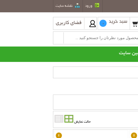
ورود
نقشه سايت
سبد خرید
فضای کاربری
0
ین سایت
طعات یدکی بخاری نفتی
کولر گازی
کولرگازی هیتاچی
کولرگازی اوجنرال
جزئیات کالا
حالت نمایش
ناموجود
ناموجود