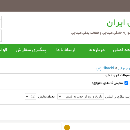
 ایران
وازم خانگی هیتاچی و قطعات یدکی هیتاچی
ه اصلي
درباره ما
ارتباط با ما
پیگیری سفارش
قوان
ی
قطعات یدکی کولر گازی
قطعات یدکی جاروبرقی
ق
شویی هیتاچی
جاروبرقی هیتاچی
ری برقی
>
Hitachi
(3)
صولات این بخش:
ویی درب از جلو هیتاچی
جاروبرقی کیسه ای هیتاچی
یی درب از بالا هیتاچی
جاروبرقی بدون کیسه هیتاچی
نمایش کالاهای ناموجود
جاروبرقی سطلی هیتاچی
جزئیات کالا
جزئیات کالا
تب سازی بر اساس
تعداد نمایش:
بخاری نفتی تویوتومی
 خانگی کوچک هیتاچی
آبسردکن هیتاچی
یزی هیتاچی
پنکه برقی هیتاچی
 ساز هیتاچی
آبمیوه گیری هیتاچی
ز هیتاچی
ناموجود